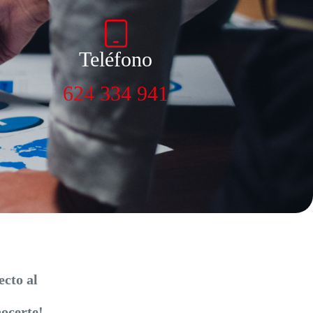
Teléfono
624 334 941
ecto al
nocerte!