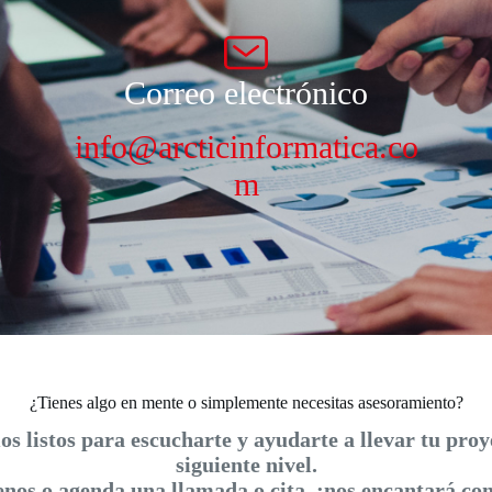
Correo electrónico
info@arcticinformatica.co
m
¿Tienes algo en mente o simplemente necesitas asesoramiento?
s listos para escucharte y ayudarte a llevar tu proy
siguiente nivel.
nos o agenda una llamada o cita, ¡nos encantará co