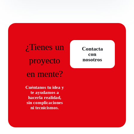
¿Tienes un
Contacta
con
proyecto
nosotros
en mente?
Cuéntanos tu idea y
te ayudamos a
hacerla realidad,
sin complicaciones
ni tecnicismos.